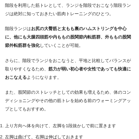
階段を利用した筋トレとして、ランジを階段でおこなう階段ラン
ジは絶対に知っておきたい筋肉トレーニングのひとつ。
階段ランジは
お尻の大臀筋と太もも裏のハムストリングを中心
に、他にも大腿四頭筋や内ももの股関節内転筋群、外ももの股関
節外転筋群を強化
していくことが可能。
さらに、階段でランジをおこなうと、平地と比較してバランスが
取りやすくなるため、
筋力が弱い初心者や女性であっても快適に
おこなえる
ようになります。
また、股関節のストレッチとしての効果も増えるため、体のコン
ディショニングやその他の筋トレを始める前のウォーミングアッ
プとしてもおすすめ。
上り方向へ体を向けて、左脚を1段抜かしで前に置きます
左脚は曲げて、右脚は伸ばしておきます