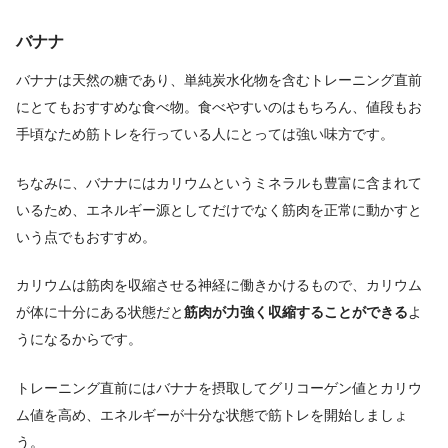
バナナ
バナナは天然の糖であり、単純炭水化物を含むトレーニング直前
にとてもおすすめな食べ物。
食べやすいのはもちろん、値段もお
手頃なため筋トレを行っている人にとっては強い味方です。
ちなみに、バナナにはカリウムというミネラルも豊富に含まれて
いるため、エネルギー源としてだけでなく筋肉を正常に動かすと
いう点でもおすすめ。
カリウムは筋肉を収縮させる神経に働きかけるもので、カリウム
が体に十分にある状態だと
筋肉が力強く収縮することができる
よ
うになるからです。
トレーニング直前にはバナナを摂取してグリコーゲン値とカリウ
ム値を高め、エネルギーが
十分な状態で筋トレを開始しましょ
う。