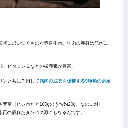
最初に思いつくものが赤身牛肉。牛肉の赤身は筋肉に
鉛、ビタミンＢなどの栄養素が豊富。
リンと共に作用して
筋肉の成長を促進する9種類の必須
豊富（ヒレ肉だと100gのうち約20g）なのに対し
低脂質の優れたタンパク源にもなるんです。