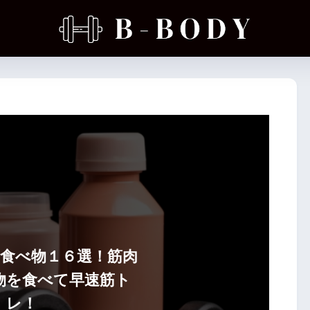
食べ物１６選！筋肉
物を食べて早速筋ト
レ！