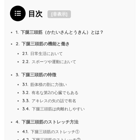
目次
[
非表示
]
1.
下腿三頭筋（かたいさんとうきん）とは？
2.
下腿三頭筋の機能と働き
2.1.
日常生活において
2.2.
スポーツや運動において
3.
下腿三頭筋の特徴
3.1.
筋体積の割に力強い
3.2.
有名な第2の心臓でもある
3.3.
アキレスの矢の話で有名
3.4.
下腿三頭筋は肉離れしやすい
4.
下腿三頭筋のストレッチ方法
4.1.
下腿三頭筋のストレッチ①
4.2.
下腿三頭筋のストレッチ②