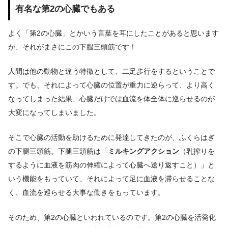
有名な第2の心臓でもある
よく「第2の心臓」とかいう言葉を耳にしたことがあると思います
が、それがまさにこの下腿三頭筋です！
人間は他の動物と違う特徴として、二足歩行をするということで
す。でも、それによって心臓の位置が重力に逆らって、より高く
なってしまった結果、心臓だけでは血流を体全体に巡らせるのが
大変になってしまいました。
そこで心臓の活動を助けるために発達してきたのが、ふくらはぎ
の下腿三頭筋。下腿三頭筋は「
ミルキングアクション
（乳搾りを
するように血液を筋肉の伸縮によって心臓へ送り返すこと）」と
いう機能をもっていて、それによって足に血液を滞らせることな
く、血流を巡らせる大事な働きをもっています。
そのため、第2の心臓といわれているのです。第2の心臓を活発化