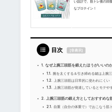
い設計で、筋トレ後の回
なプロテイン！
目次
[
非表示
]
1.
なぜ上腕三頭筋を鍛えたほうがいいの
1.1.
腕を太くする＆引き締める鍵は上腕
1.2.
上腕三頭筋は日常的に使われにくい
1.3.
上腕三頭筋が発達しているとモテや
2.
上腕三頭筋の鍛え方としておすすめな
2.1.
自重（自分の体重で）でおこなう筋