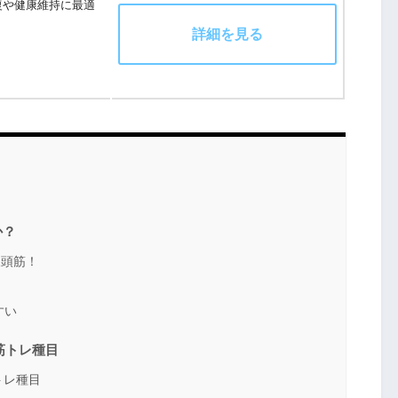
復や健康維持に最適
詳細を見る
か？
三頭筋！
すい
筋トレ種目
トレ種目