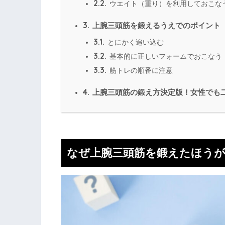
2.2.
ウエイト（重り）を利用しておこな
3.
上腕三頭筋を鍛えるうえでのポイント
3.1.
とにかく追い込む
3.2.
基本的に正しいフォームでおこなう
3.3.
筋トレの順番に注意
4.
上腕三頭筋の鍛え方決定版！女性でも
なぜ上腕三頭筋を鍛えたほう