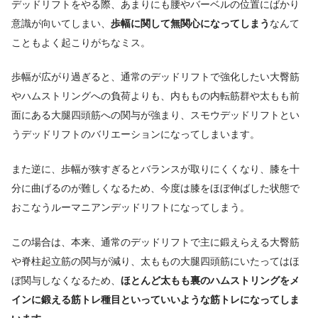
デッドリフトをやる際、あまりにも腰やバーベルの位置にばかり
意識が向いてしまい、
歩幅に関して無関心になってしまう
なんて
こともよく起こりがちなミス。
歩幅が広がり過ぎると、通常のデッドリフトで強化したい大臀筋
やハムストリングへの負荷よりも、内ももの内転筋群や太もも前
面にある大腿四頭筋への関与が強まり、スモウデッドリフトとい
うデッドリフトのバリエーションになってしまいます。
また逆に、歩幅が狭すぎるとバランスが取りにくくなり、膝を十
分に曲げるのが難しくなるため、今度は膝をほぼ伸ばした状態で
おこなうルーマニアンデッドリフトになってしまう。
この場合は、本来、通常のデッドリフトで主に鍛えらえる大臀筋
や脊柱起立筋の関与が減り、太ももの大腿四頭筋にいたってはほ
ぼ関与しなくなるため、
ほとんど太もも裏のハムストリングをメ
インに鍛える筋トレ種目といっていいような筋トレになってしま