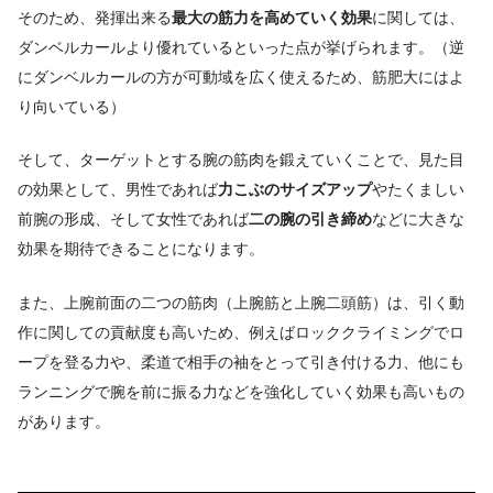
そのため、発揮出来る
最大の筋力を高めていく効果
に関しては、
ダンベルカールより優れているといった点が挙げられます。（逆
にダンベルカールの方が可動域を広く使えるため、筋肥大にはよ
り向いている）
そして、ターゲットとする腕の筋肉を鍛えていくことで、見た目
の効果として、男性であれば
力こぶのサイズアップ
やたくましい
前腕の形成、そして女性であれば
二の腕の引き締め
などに大きな
効果を期待できることになります。
また、上腕前面の二つの筋肉（上腕筋と上腕二頭筋）は、引く動
作に関しての貢献度も高いため、例えばロッククライミングでロ
ープを登る力や、柔道で相手の袖をとって引き付ける力、他にも
ランニングで腕を前に振る力などを強化していく効果も高いもの
があります。