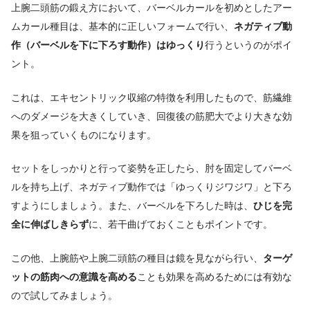
上腕二頭筋の鍛え方において、バーベルカールを初めとしたアー
ムカール種目は、基本的に正しいフォームで行い、
ネガティブ動
作（バーベルを下に下ろす動作）はゆっくり
行うというのがポイ
ント。
これは、エキセントリック収縮の特徴を利用したもので、筋繊維
へのダメージを大きくしていき、回復後の筋肥大でより大きな効
果を狙っていくものになります。
セットをしっかりと行って姿勢を正したら、肘を固定してバーベ
ルを持ち上げ、ネガティブ動作では「ゆっくりジワジワ」と下ろ
すようにしましょう。また、バーベルを下ろした時は、
ひじを完
全に伸ばしきらず
に、若干曲げておくこともポイントです。
この他、上腕筋や上腕二頭筋の種目は鏡を見ながら行い、
ターゲ
ットの筋肉への意識を高める
ことも効果を高めるためには有効な
ので試してみましょう。