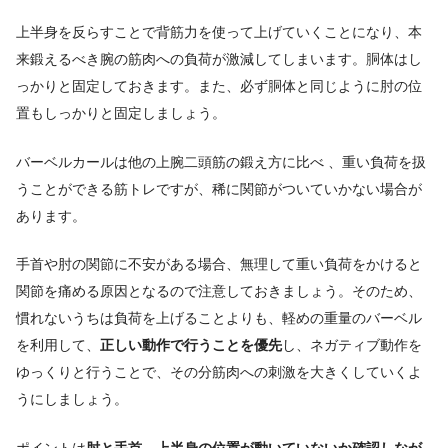
上半身を反らすことで背筋力を使って上げていくことになり、本
来鍛えるべき腕の筋肉への負荷が激減してしまいます。胴体はし
っかりと固定しておきます。また、必ず胴体と同じように肘の位
置もしっかりと固定しましょう。
バーベルカールは他の上腕二頭筋の鍛え方に比べ 、重い負荷を扱
うことができる筋トレですが、稀に関節がついていかない場合が
あります。
手首や肘の関節に不安がある場合、無理して重い負荷をかけると
関節を痛める原因となるので注意しておきましょう。そのため、
慣れないうちは負荷を上げることよりも、軽めの重量のバーベル
を利用して、
正しい動作で行うことを優先
し、ネガティブ動作を
ゆっくりと行うことで、その分筋肉への刺激を大きくしていくよ
うにしましょう。
ポイントは
肘と手首、上半身の位置が動いていないか確認しなが